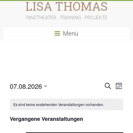
LISA THOMAS
Zum
Inhalt
springen
TANZTHEATER · TRAINING · PROJEKTE
Menü
V
V
07.08.2026
S
M
u
D
e
e
o
c
a
n
h
r
r
Es sind keine anstehenden Veranstaltungen vorhanden.
t
a
e
t
u
a
a
m
Vergangene Veranstaltungen
n
w
n
ä