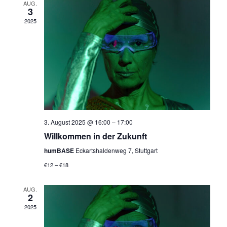
t
h
AUG.
3
e
e
2025
n
u
-
n
N
d
a
A
v
n
i
s
3. August 2025 @ 16:00
–
17:00
g
Willkommen in der Zukunft
i
a
humBASE
Eckartshaldenweg 7, Stuttgart
c
t
€12 – €18
h
i
t
AUG.
o
2
e
2025
n