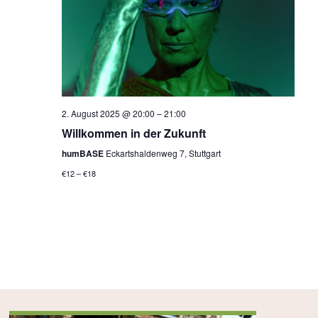
n
,
N
a
v
2. August 2025 @ 20:00
–
21:00
i
Willkommen in der Zukunft
g
humBASE
Eckartshaldenweg 7, Stuttgart
a
€12 – €18
t
i
o
n