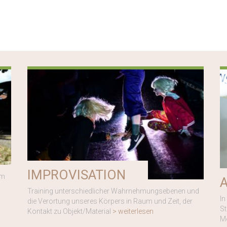
IMPROVISATION
im
Training unterschiedlicher Wahrnehmungsebenen und
In
die Verortung unseres Körpers in Raum und Zeit, der
St
Kontakt zu Objekt/Material
> weiterlesen
M