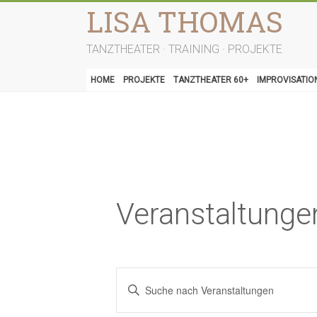
Zum
LISA THOMAS
Inhalt
springen
TANZTHEATER · TRAINING · PROJEKTE
HOME
PROJEKTE
TANZTHEATER 60+
IMPROVISATIO
Veranstaltunge
V
B
e
i
t