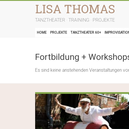
Zum
LISA THOMAS
Inhalt
springen
TANZTHEATER · TRAINING · PROJEKTE
HOME
PROJEKTE
TANZTHEATER 60+
IMPROVISATIO
Fortbildung + Workshop
Es sind keine anstehenden Veranstaltungen vo