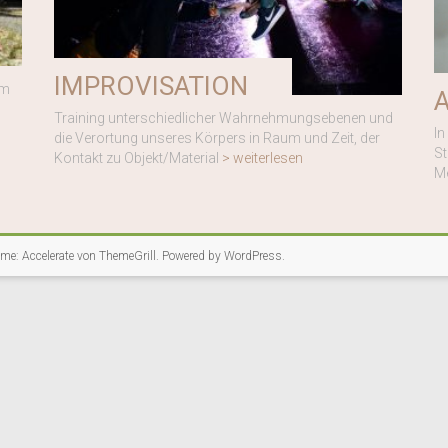
IMPROVISATION
im
Training unterschiedlicher Wahrnehmungsebenen und
In
die Verortung unseres Körpers in Raum und Zeit, der
St
Kontakt zu Objekt/Material
> weiterlesen
M
heme:
Accelerate
von ThemeGrill. Powered by
WordPress
.