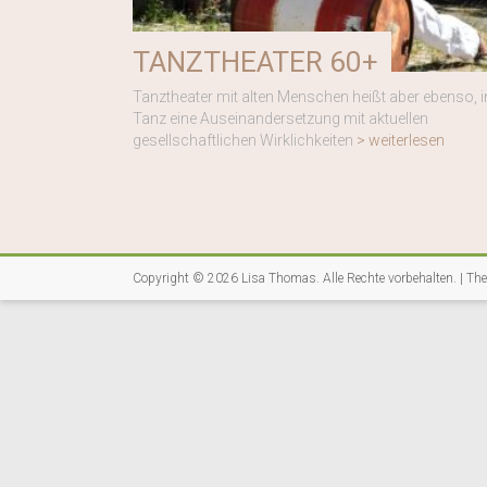
TANZTHEATER 60+
Tanztheater mit alten Menschen heißt aber ebenso, 
Tanz eine Auseinandersetzung mit aktuellen
gesellschaftlichen Wirklichkeiten
> weiterlesen
Copyright © 2026
Lisa Thomas
. Alle Rechte vorbehalten. | T