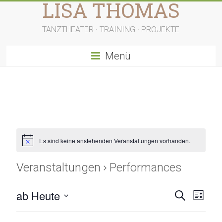
LISA THOMAS
Zum
Inhalt
springen
TANZTHEATER · TRAINING · PROJEKTE
Menü
Es sind keine anstehenden Veranstaltungen vorhanden.
Veranstaltungen
Performances
V
V
ab Heute
S
L
u
D
e
e
i
c
a
s