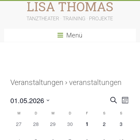
LISA THOMAS
Zum
Inhalt
springen
TANZTHEATER · TRAINING · PROJEKTE
Menü
Veranstaltungen
veranstaltungen
V
V
01.05.2026
S
M
u
D
e
e
o
c
K
M
D
M
D
F
S
S
a
n
h
r
r
t
a
a
0
0
0
0
0
0
0
27
28
29
30
1
2
e
3
t
u
a
a
V
V
V
V
V
V
V
m
l
e
e
e
e
e
e
e
w