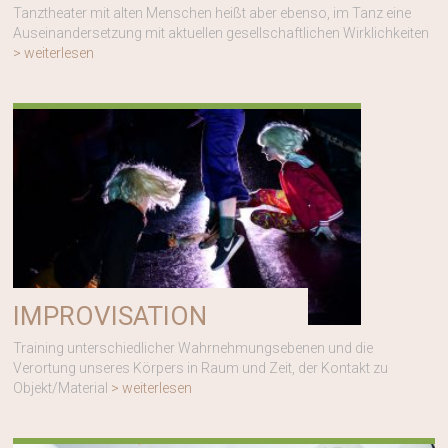
Tanztheater mit alten Menschen heißt aber ebenso, im Tanz eine
Auseinandersetzung mit aktuellen gesellschaftlichen Wirklichkeiten
> weiterlesen
IMPROVISATION
Training unterschiedlicher Wahrnehmungsebenen und die
Verortung unseres Körpers in Raum und Zeit, der Kontakt zu
Objekt/Material
> weiterlesen