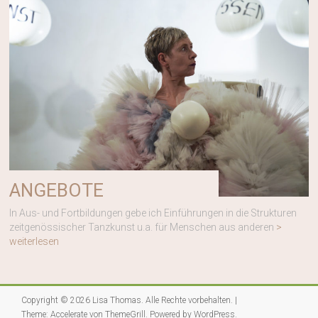
ANGEBOTE
In Aus- und Fortbildungen gebe ich Einführungen in die Strukturen
zeitgenössischer Tanzkunst u.a. für Menschen aus anderen
>
weiterlesen
Copyright © 2026
Lisa Thomas
. Alle Rechte vorbehalten. |
Theme:
Accelerate
von ThemeGrill. Powered by
WordPress
.