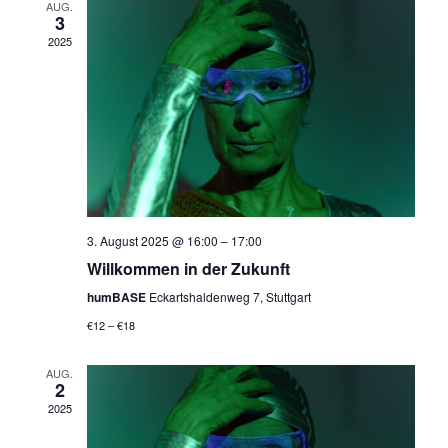
t
h
AUG.
3
e
e
2025
n
u
-
n
N
d
a
A
v
n
i
s
3. August 2025 @ 16:00
–
17:00
g
Willkommen in der Zukunft
i
a
humBASE
Eckartshaldenweg 7, Stuttgart
c
t
€12 – €18
h
i
t
AUG.
o
2
e
2025
n