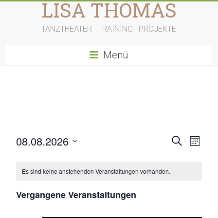
LISA THOMAS
Zum
Inhalt
springen
TANZTHEATER · TRAINING · PROJEKTE
Menü
V
V
08.08.2026
S
M
u
D
e
e
o
c
a
n
h
r
r
Es sind keine anstehenden Veranstaltungen vorhanden.
t
a
e
t
u
a
a
m
Vergangene Veranstaltungen
n
w
n
ä