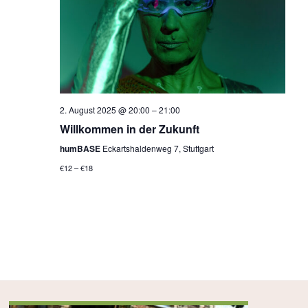
n
,
N
a
v
2. August 2025 @ 20:00
–
21:00
i
Willkommen in der Zukunft
g
humBASE
Eckartshaldenweg 7, Stuttgart
a
€12 – €18
t
i
o
n