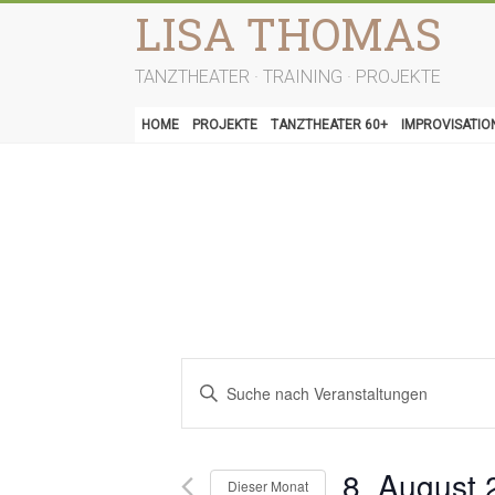
Zum
LISA THOMAS
Inhalt
springen
TANZTHEATER · TRAINING · PROJEKTE
HOME
PROJEKTE
TANZTHEATER 60+
IMPROVISATIO
V
B
e
i
t
r
t
e
8. August 
a
Dieser Monat
S