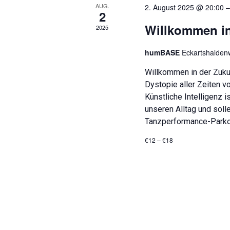
n
e
AUG.
2. August 2025 @ 20:00
S
2
n
c
Willkommen in
2025
h
,
l
humBASE
Eckartshaldenw
ü
N
s
Willkommen in der Zukun
s
a
e
Dystopie aller Zeiten v
v
l
Künstliche Intelligenz 
w
i
unseren Alltag und soll
o
Tanzperformance-Parko
r
g
t
€12 – €18
a
.
t
i
o
n