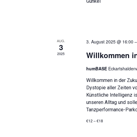
Gunkel
u
c
c
h
h
e
e
n
a
u
c
AUG.
3. August 2025 @ 16:00
3
n
h
V
Willkommen in
2025
d
e
r
A
humBASE
Eckartshaldenw
a
n
n
Willkommen in der Zukun
s
s
Dystopie aller Zeiten v
t
a
Künstliche Intelligenz 
i
l
unseren Alltag und soll
t
c
Tanzperformance-Parko
u
h
n
€12 – €18
g
t
e