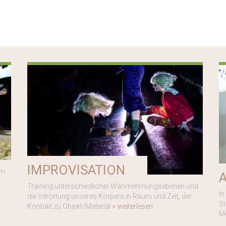
IMPROVISATION
im
Training unterschiedlicher Wahrnehmungsebenen und
In
die Verortung unseres Körpers in Raum und Zeit, der
St
Kontakt zu Objekt/Material
> weiterlesen
M