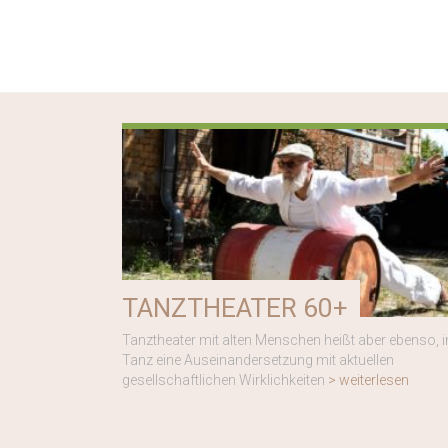
TANZTHEATER 60+
Tanztheater mit alten Menschen heißt aber ebenso, 
Tanz eine Auseinandersetzung mit aktuellen
gesellschaftlichen Wirklichkeiten
> weiterlesen