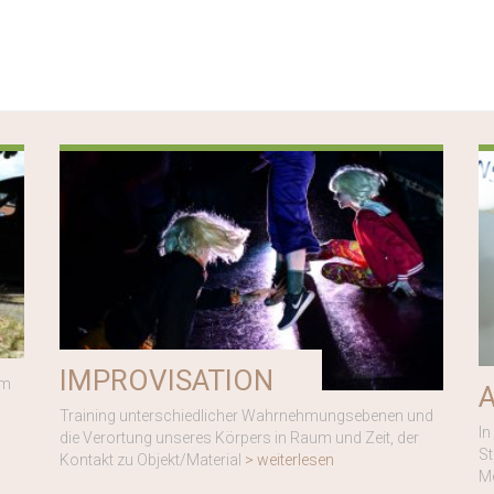
IMPROVISATION
im
Training unterschiedlicher Wahrnehmungsebenen und
In
die Verortung unseres Körpers in Raum und Zeit, der
St
Kontakt zu Objekt/Material
> weiterlesen
M