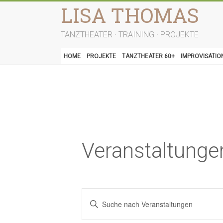
Zum
LISA THOMAS
Inhalt
springen
TANZTHEATER · TRAINING · PROJEKTE
HOME
PROJEKTE
TANZTHEATER 60+
IMPROVISATIO
Veranstaltunge
V
B
e
i
t