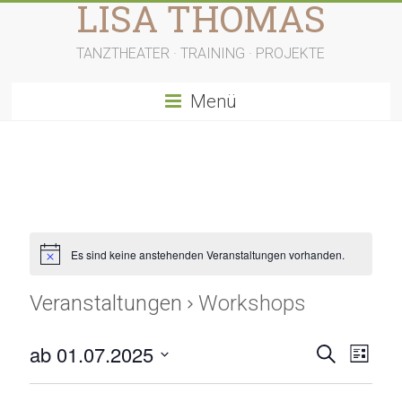
LISA THOMAS
Zum
Inhalt
springen
TANZTHEATER · TRAINING · PROJEKTE
Menü
Es sind keine anstehenden Veranstaltungen vorhanden.
Veranstaltungen
Workshops
V
V
ab 01.07.2025
S
L
u
D
e
e
i
c
a
s