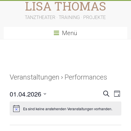
LISA THOMAS
Zum
Inhalt
springen
TANZTHEATER · TRAINING · PROJEKTE
Menü
Veranstaltungen
Performances
V
V
01.04.2026
S
T
u
D
e
e
a
c
a
g
Es sind keine anstehenden Veranstaltungen vorhanden.
h
r
r
t
e
u
a
a
m
w