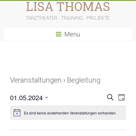
LISA THOMAS
Zum
Inhalt
springen
TANZTHEATER · TRAINING · PROJEKTE
Menü
Veranstaltungen
Begleitung
V
V
01.05.2024
S
T
u
D
e
e
a
c
a
g
Es sind keine anstehenden Veranstaltungen vorhanden.
h
r
r
t
e
u
a
a
m
w